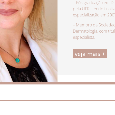
– Pós-graduação em De
pela UFRJ, tendo finali
especialização em 200
– Membro da Sociedade
Dermatologia, com títu
especialista.
veja mais +