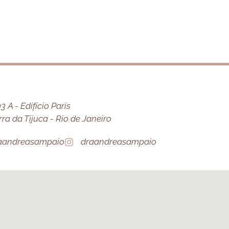
 A - Edifício Paris
a da Tijuca - Rio de Janeiro
aandreasampaio
draandreasampaio