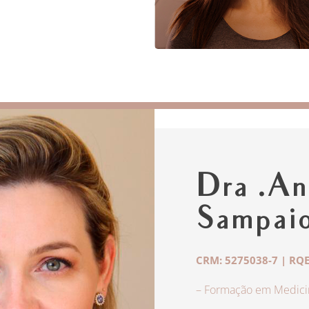
Dra .An
Sampai
CRM: 5275038-7 | RQE
– Formação em Medicin