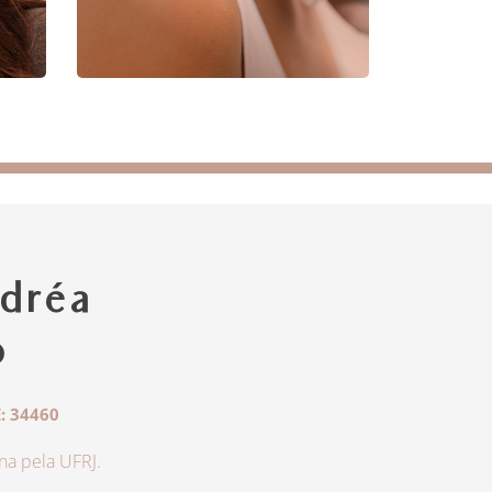
dréa
o
: 34460
a pela UFRJ.