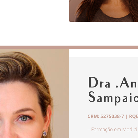
Dra .An
Sampai
CRM: 5275038-7 | RQE
– Formação em Medicin