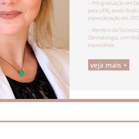
– Pós-graduação em De
pela UFRJ, tendo finali
especialização em 200
– Membro da Sociedade
Dermatologia, com títu
especialista.
veja mais +