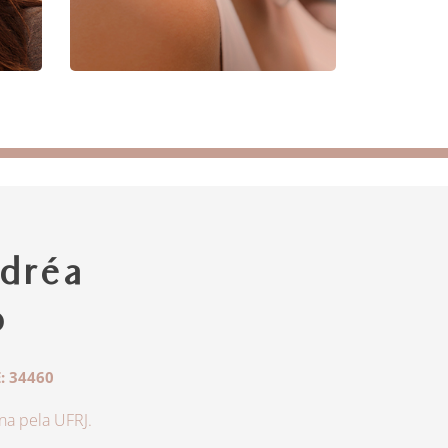
dréa
o
: 34460
a pela UFRJ.