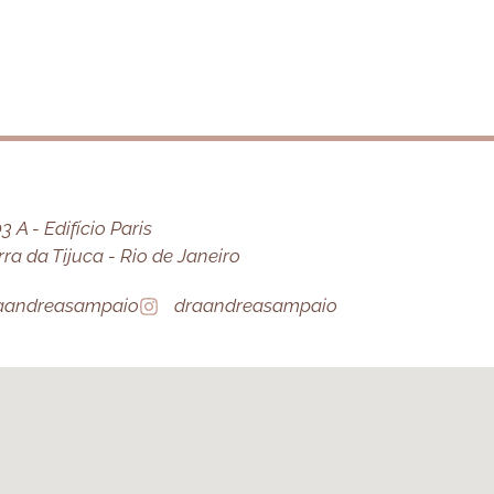
 A - Edifício Paris
a da Tijuca - Rio de Janeiro
aandreasampaio
draandreasampaio