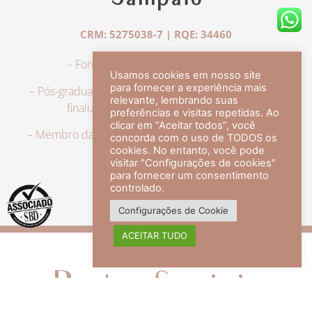
Sampaio
CRM: 5275038-7 | RQE: 34460
– Formação em Medicina pela UFRJ.
Usamos cookies em nosso site
para fornecer a experiência mais
– Pós-graduação em Dermatologia pela UFRJ, tendo
relevante, lembrando suas
finalizado a especialização em 2007.
preferências e visitas repetidas. Ao
clicar em “Aceitar todos”, você
– Membro da Sociedade Brasileira de Dermatologia,
concorda com o uso de TODOS os
com título de especialista.
cookies. No entanto, você pode
visitar "Configurações de cookies"
para fornecer um consentimento
controlado.
veja mais +
Configurações de Cookie
ACEITAR TUDO
Redes Sociais