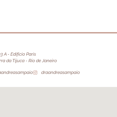
 A - Edifício Paris
a da Tijuca - Rio de Janeiro
aandreasampaio
draandreasampaio