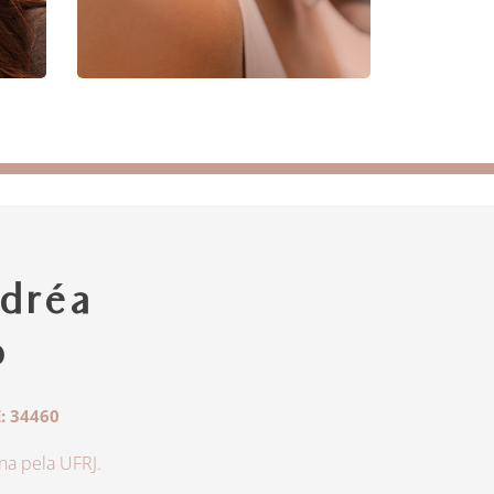
dréa
o
: 34460
a pela UFRJ.