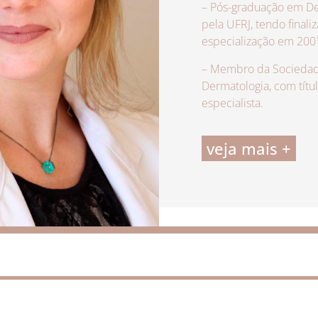
– Pós-graduação em De
pela UFRJ, tendo finali
especialização em 200
– Membro da Sociedade
Dermatologia, com títu
especialista.
veja mais +