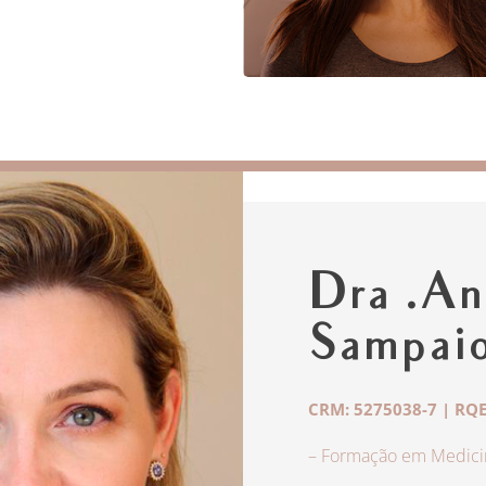
Dra .An
Sampai
CRM: 5275038-7 | RQE
– Formação em Medicin