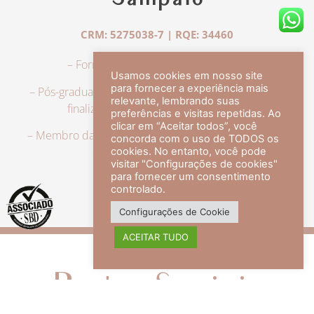
Sampaio
CRM: 5275038-7 | RQE: 34460
– Formação em Medicina pela UFRJ.
Usamos cookies em nosso site
para fornecer a experiência mais
– Pós-graduação em Dermatologia pela UFRJ, tendo
relevante, lembrando suas
finalizado a especialização em 2007.
preferências e visitas repetidas. Ao
clicar em “Aceitar todos”, você
– Membro da Sociedade Brasileira de Dermatologia,
concorda com o uso de TODOS os
com título de especialista.
cookies. No entanto, você pode
visitar "Configurações de cookies"
para fornecer um consentimento
controlado.
veja mais +
Configurações de Cookie
ACEITAR TUDO
Redes Sociais