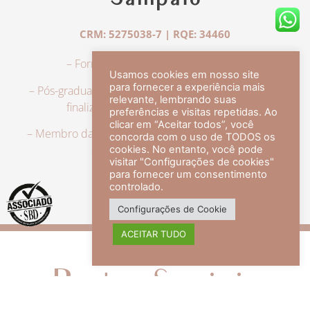
Sampaio
CRM: 5275038-7 | RQE: 34460
– Formação em Medicina pela UFRJ.
Usamos cookies em nosso site
para fornecer a experiência mais
– Pós-graduação em Dermatologia pela UFRJ, tendo
relevante, lembrando suas
finalizado a especialização em 2007.
preferências e visitas repetidas. Ao
clicar em “Aceitar todos”, você
– Membro da Sociedade Brasileira de Dermatologia,
concorda com o uso de TODOS os
com título de especialista.
cookies. No entanto, você pode
visitar "Configurações de cookies"
para fornecer um consentimento
controlado.
veja mais +
Configurações de Cookie
ACEITAR TUDO
Redes Sociais