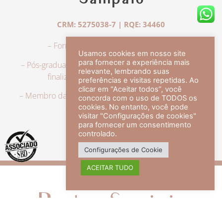
Sampaio
CRM: 5275038-7 | RQE: 34460
– Formação em Medicina pela UFRJ.
Usamos cookies em nosso site
para fornecer a experiência mais
– Pós-graduação em Dermatologia pela UFRJ, tendo
relevante, lembrando suas
finalizado a especialização em 2007.
preferências e visitas repetidas. Ao
clicar em “Aceitar todos”, você
– Membro da Sociedade Brasileira de Dermatologia,
concorda com o uso de TODOS os
com título de especialista.
cookies. No entanto, você pode
visitar "Configurações de cookies"
para fornecer um consentimento
controlado.
veja mais +
Configurações de Cookie
ACEITAR TUDO
Redes Sociais