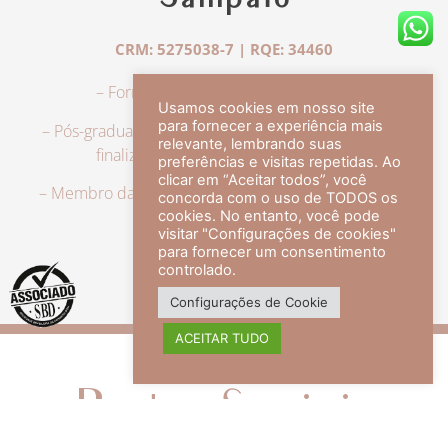
Sampaio
CRM: 5275038-7 | RQE: 34460
– Formação em Medicina pela UFRJ.
Usamos cookies em nosso site
para fornecer a experiência mais
– Pós-graduação em Dermatologia pela UFRJ, tendo
relevante, lembrando suas
finalizado a especialização em 2007.
preferências e visitas repetidas. Ao
clicar em “Aceitar todos”, você
– Membro da Sociedade Brasileira de Dermatologia,
concorda com o uso de TODOS os
com título de especialista.
cookies. No entanto, você pode
visitar "Configurações de cookies"
para fornecer um consentimento
controlado.
veja mais +
Configurações de Cookie
ACEITAR TUDO
Redes Sociais