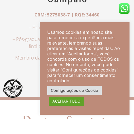
Sampaio
CRM: 5275038-7 | RQE: 34460
– Formação em Medicina pela UFRJ.
Usamos cookies em nosso site
para fornecer a experiência mais
– Pós-graduação em Dermatologia pela UFRJ, tendo
relevante, lembrando suas
finalizado a especialização em 2007.
preferências e visitas repetidas. Ao
clicar em “Aceitar todos”, você
– Membro da Sociedade Brasileira de Dermatologia,
concorda com o uso de TODOS os
com título de especialista.
cookies. No entanto, você pode
visitar "Configurações de cookies"
para fornecer um consentimento
controlado.
veja mais +
Configurações de Cookie
ACEITAR TUDO
Redes Sociais