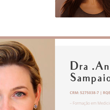
Dra .An
Sampai
CRM: 5275038-7 | RQE
– Formação em Medicin