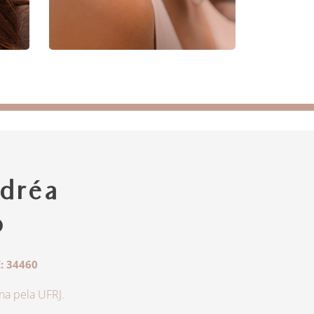
dréa
o
: 34460
a pela UFRJ.