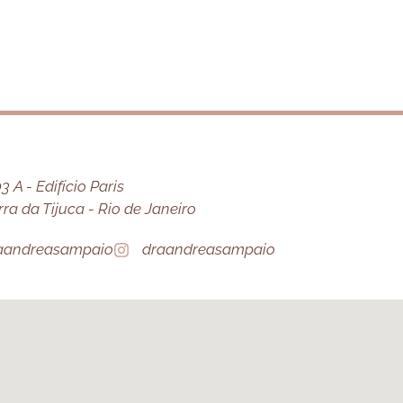
 A - Edifício Paris
a da Tijuca - Rio de Janeiro
aandreasampaio
draandreasampaio