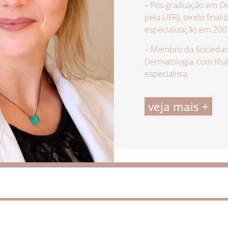
– Pós-graduação em De
pela UFRJ, tendo finali
especialização em 200
– Membro da Sociedade
Dermatologia, com títu
especialista.
veja mais +