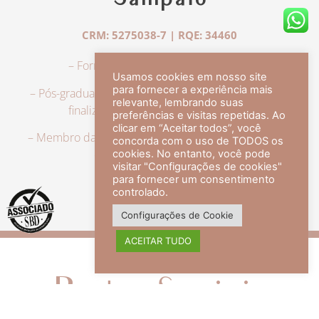
Sampaio
CRM: 5275038-7 | RQE: 34460
– Formação em Medicina pela UFRJ.
Usamos cookies em nosso site
para fornecer a experiência mais
– Pós-graduação em Dermatologia pela UFRJ, tendo
relevante, lembrando suas
finalizado a especialização em 2007.
preferências e visitas repetidas. Ao
clicar em “Aceitar todos”, você
– Membro da Sociedade Brasileira de Dermatologia,
concorda com o uso de TODOS os
com título de especialista.
cookies. No entanto, você pode
visitar "Configurações de cookies"
para fornecer um consentimento
controlado.
veja mais +
Configurações de Cookie
ACEITAR TUDO
Redes Sociais