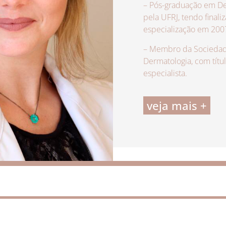
– Pós-graduação em De
pela UFRJ, tendo finali
especialização em 200
– Membro da Sociedade
Dermatologia, com títu
especialista.
veja mais +