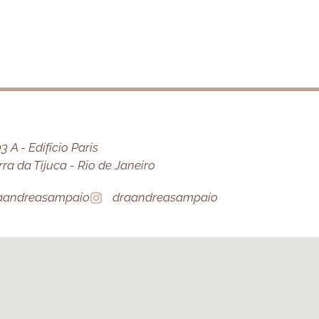
 A - Edifício Paris
a da Tijuca - Rio de Janeiro
aandreasampaio
draandreasampaio