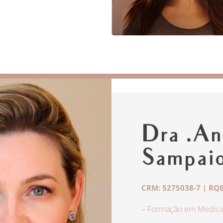
Dra .An
Sampai
CRM: 5275038-7 | RQE
– Formação em Medicin