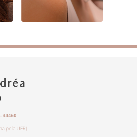
dréa
o
: 34460
a pela UFRJ.