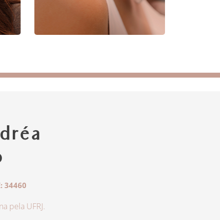
dréa
o
: 34460
a pela UFRJ.