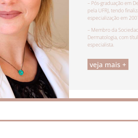
– Pós-graduação em De
pela UFRJ, tendo finali
especialização em 200
– Membro da Sociedade
Dermatologia, com títu
especialista.
veja mais +