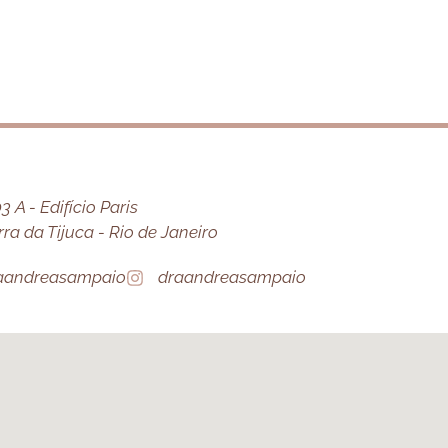
 A - Edifício Paris
a da Tijuca - Rio de Janeiro
aandreasampaio
draandreasampaio