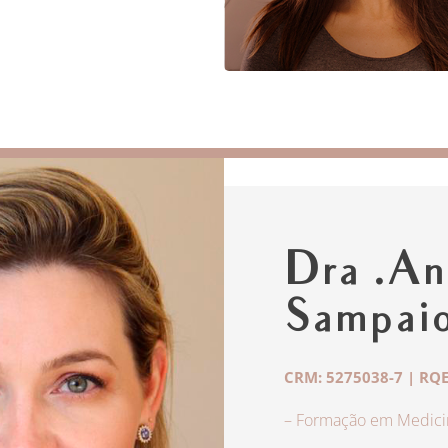
Dra .An
Sampai
CRM: 5275038-7 | RQE
– Formação em Medicin