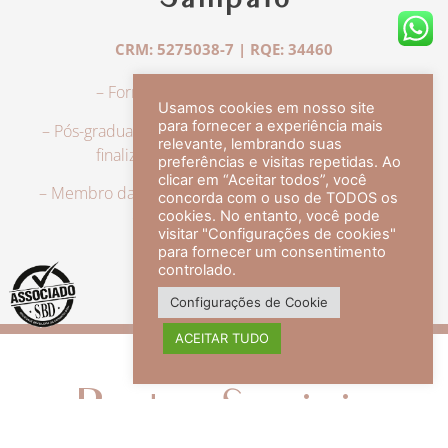
Sampaio
CRM: 5275038-7 | RQE: 34460
– Formação em Medicina pela UFRJ.
Usamos cookies em nosso site
para fornecer a experiência mais
– Pós-graduação em Dermatologia pela UFRJ, tendo
relevante, lembrando suas
finalizado a especialização em 2007.
preferências e visitas repetidas. Ao
clicar em “Aceitar todos”, você
– Membro da Sociedade Brasileira de Dermatologia,
concorda com o uso de TODOS os
com título de especialista.
cookies. No entanto, você pode
visitar "Configurações de cookies"
para fornecer um consentimento
controlado.
veja mais +
Configurações de Cookie
ACEITAR TUDO
Redes Sociais