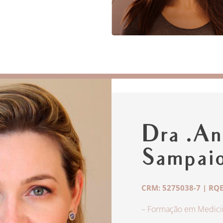
Dra .An
Sampai
CRM: 5275038-7 | RQE
– Formação em Medicin