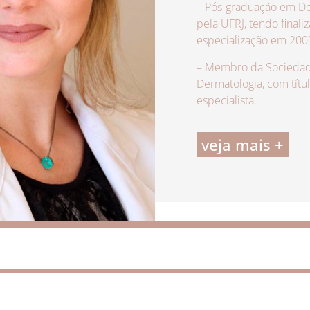
– Pós-graduação em De
pela UFRJ, tendo finali
especialização em 200
– Membro da Sociedade
Dermatologia, com títu
especialista.
veja mais +