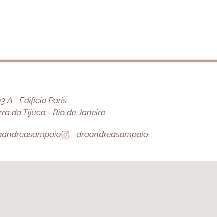
 A - Edifício Paris
a da Tijuca - Rio de Janeiro
aandreasampaio
draandreasampaio