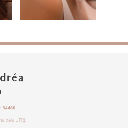
dréa
o
: 34460
a pela UFRJ.