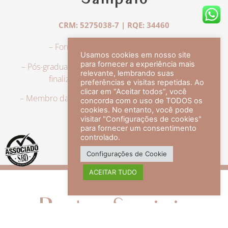
Sampaio
CRM: 5275038-7 | RQE: 34460
– Formação em Medicina pela UFRJ.
Usamos cookies em nosso site
para fornecer a experiência mais
– Pós-graduação em Dermatologia pela UFRJ, tendo
relevante, lembrando suas
finalizado a especialização em 2007.
preferências e visitas repetidas. Ao
clicar em “Aceitar todos”, você
– Membro da Sociedade Brasileira de Dermatologia,
concorda com o uso de TODOS os
com título de especialista.
cookies. No entanto, você pode
visitar "Configurações de cookies"
para fornecer um consentimento
controlado.
veja mais +
Configurações de Cookie
ACEITAR TUDO
Redes Sociais