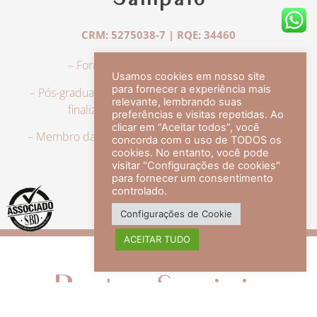
Sampaio
CRM: 5275038-7 | RQE: 34460
– Formação em Medicina pela UFRJ.
Usamos cookies em nosso site
para fornecer a experiência mais
– Pós-graduação em Dermatologia pela UFRJ, tendo
relevante, lembrando suas
finalizado a especialização em 2007.
preferências e visitas repetidas. Ao
clicar em “Aceitar todos”, você
– Membro da Sociedade Brasileira de Dermatologia,
concorda com o uso de TODOS os
com título de especialista.
cookies. No entanto, você pode
visitar "Configurações de cookies"
para fornecer um consentimento
controlado.
veja mais +
Configurações de Cookie
ACEITAR TUDO
Redes Sociais