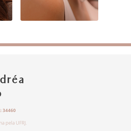
dréa
o
: 34460
a pela UFRJ.