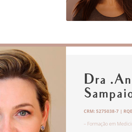
Dra .An
Sampai
CRM: 5275038-7 | RQE
– Formação em Medicin