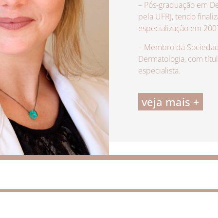
– Pós-graduação em De
pela UFRJ, tendo finali
especialização em 200
– Membro da Sociedade
Dermatologia, com títu
especialista.
veja mais +