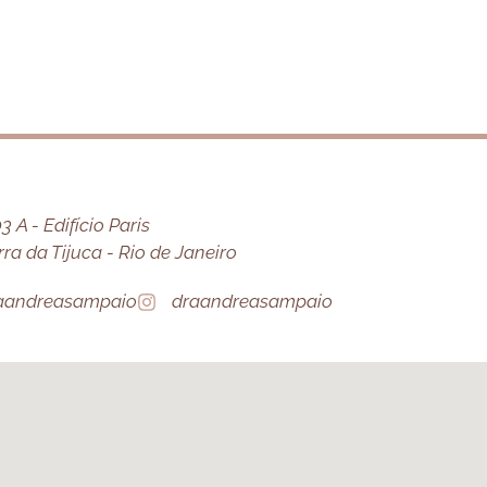
 A - Edifício Paris
a da Tijuca - Rio de Janeiro
aandreasampaio
draandreasampaio