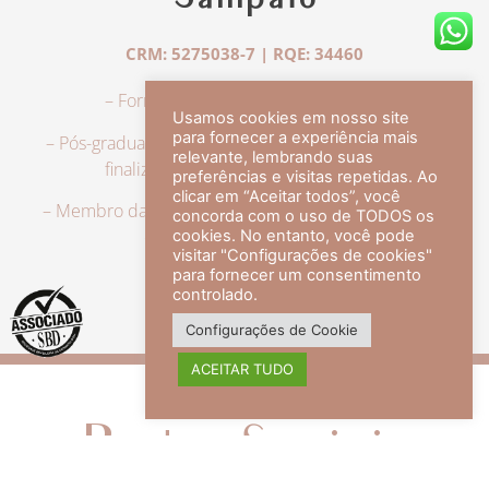
Sampaio
CRM: 5275038-7 | RQE: 34460
– Formação em Medicina pela UFRJ.
Usamos cookies em nosso site
para fornecer a experiência mais
– Pós-graduação em Dermatologia pela UFRJ, tendo
relevante, lembrando suas
finalizado a especialização em 2007.
preferências e visitas repetidas. Ao
clicar em “Aceitar todos”, você
– Membro da Sociedade Brasileira de Dermatologia,
concorda com o uso de TODOS os
com título de especialista.
cookies. No entanto, você pode
visitar "Configurações de cookies"
para fornecer um consentimento
controlado.
veja mais +
Configurações de Cookie
ACEITAR TUDO
Redes Sociais