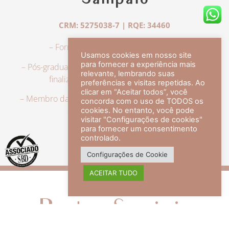
Sampaio
CRM: 5275038-7 | RQE: 34460
– Formação em Medicina pela UFRJ.
Usamos cookies em nosso site
para fornecer a experiência mais
– Pós-graduação em Dermatologia pela UFRJ, tendo
relevante, lembrando suas
finalizado a especialização em 2007.
preferências e visitas repetidas. Ao
clicar em “Aceitar todos”, você
– Membro da Sociedade Brasileira de Dermatologia,
concorda com o uso de TODOS os
com título de especialista.
cookies. No entanto, você pode
visitar "Configurações de cookies"
para fornecer um consentimento
controlado.
veja mais +
Configurações de Cookie
ACEITAR TUDO
Redes Sociais