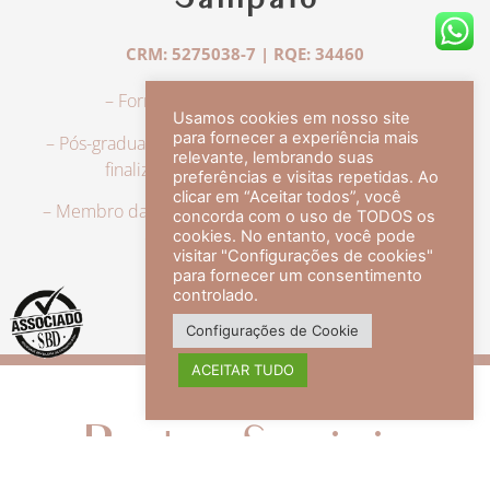
Sampaio
CRM: 5275038-7 | RQE: 34460
– Formação em Medicina pela UFRJ.
Usamos cookies em nosso site
para fornecer a experiência mais
– Pós-graduação em Dermatologia pela UFRJ, tendo
relevante, lembrando suas
finalizado a especialização em 2007.
preferências e visitas repetidas. Ao
clicar em “Aceitar todos”, você
– Membro da Sociedade Brasileira de Dermatologia,
concorda com o uso de TODOS os
com título de especialista.
cookies. No entanto, você pode
visitar "Configurações de cookies"
para fornecer um consentimento
controlado.
veja mais +
Configurações de Cookie
ACEITAR TUDO
Redes Sociais