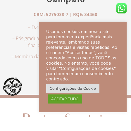
Sampaio
CRM: 5275038-7 | RQE: 34460
– Formação em Medicina pela UFRJ.
Usamos cookies em nosso site
para fornecer a experiência mais
– Pós-graduação em Dermatologia pela UFRJ, tendo
relevante, lembrando suas
finalizado a especialização em 2007.
preferências e visitas repetidas. Ao
clicar em “Aceitar todos”, você
– Membro da Sociedade Brasileira de Dermatologia,
concorda com o uso de TODOS os
com título de especialista.
cookies. No entanto, você pode
visitar "Configurações de cookies"
para fornecer um consentimento
controlado.
veja mais +
Configurações de Cookie
ACEITAR TUDO
Redes Sociais