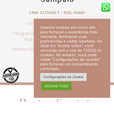
Sampaio
CRM: 5275038-7 | RQE: 34460
– Formação em Medicina pela UFRJ.
Usamos cookies em nosso site
para fornecer a experiência mais
– Pós-graduação em Dermatologia pela UFRJ, tendo
relevante, lembrando suas
finalizado a especialização em 2007.
preferências e visitas repetidas. Ao
clicar em “Aceitar todos”, você
– Membro da Sociedade Brasileira de Dermatologia,
concorda com o uso de TODOS os
com título de especialista.
cookies. No entanto, você pode
visitar "Configurações de cookies"
para fornecer um consentimento
controlado.
veja mais +
Configurações de Cookie
ACEITAR TUDO
Redes Sociais