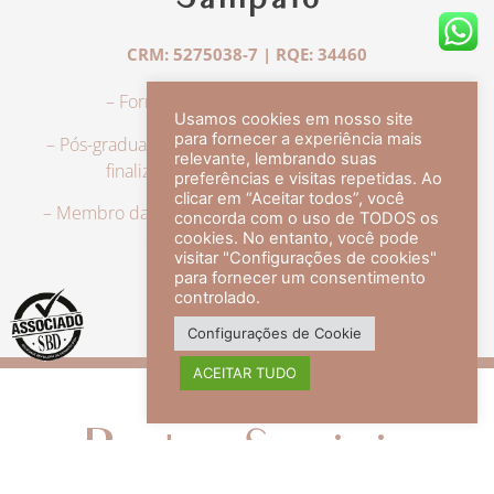
Sampaio
CRM: 5275038-7 | RQE: 34460
– Formação em Medicina pela UFRJ.
Usamos cookies em nosso site
para fornecer a experiência mais
– Pós-graduação em Dermatologia pela UFRJ, tendo
relevante, lembrando suas
finalizado a especialização em 2007.
preferências e visitas repetidas. Ao
clicar em “Aceitar todos”, você
– Membro da Sociedade Brasileira de Dermatologia,
concorda com o uso de TODOS os
com título de especialista.
cookies. No entanto, você pode
visitar "Configurações de cookies"
para fornecer um consentimento
controlado.
veja mais +
Configurações de Cookie
ACEITAR TUDO
Redes Sociais