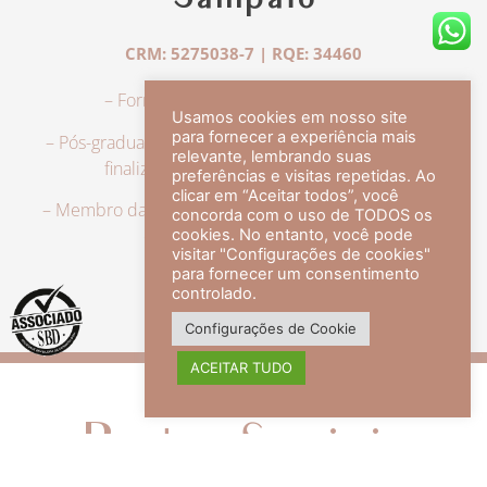
Sampaio
CRM: 5275038-7 | RQE: 34460
– Formação em Medicina pela UFRJ.
Usamos cookies em nosso site
para fornecer a experiência mais
– Pós-graduação em Dermatologia pela UFRJ, tendo
relevante, lembrando suas
finalizado a especialização em 2007.
preferências e visitas repetidas. Ao
clicar em “Aceitar todos”, você
– Membro da Sociedade Brasileira de Dermatologia,
concorda com o uso de TODOS os
com título de especialista.
cookies. No entanto, você pode
visitar "Configurações de cookies"
para fornecer um consentimento
controlado.
veja mais +
Configurações de Cookie
ACEITAR TUDO
Redes Sociais