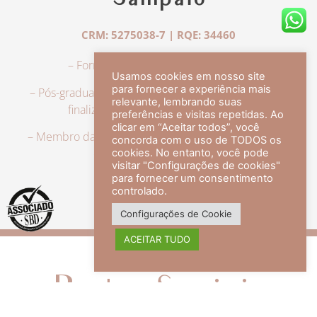
Sampaio
CRM: 5275038-7 | RQE: 34460
– Formação em Medicina pela UFRJ.
Usamos cookies em nosso site
para fornecer a experiência mais
– Pós-graduação em Dermatologia pela UFRJ, tendo
relevante, lembrando suas
finalizado a especialização em 2007.
preferências e visitas repetidas. Ao
clicar em “Aceitar todos”, você
– Membro da Sociedade Brasileira de Dermatologia,
concorda com o uso de TODOS os
com título de especialista.
cookies. No entanto, você pode
visitar "Configurações de cookies"
para fornecer um consentimento
controlado.
veja mais +
Configurações de Cookie
ACEITAR TUDO
Redes Sociais