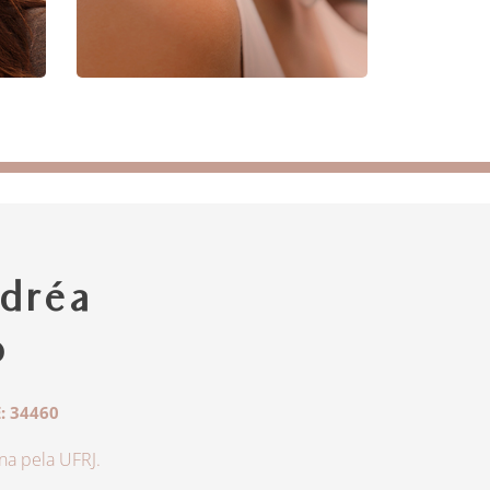
dréa
o
: 34460
a pela UFRJ.