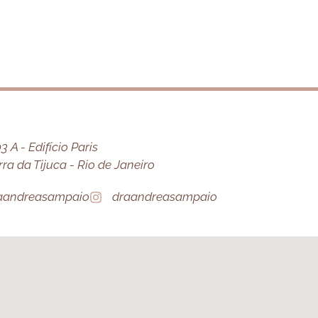
 A - Edifício Paris
a da Tijuca - Rio de Janeiro
aandreasampaio
draandreasampaio