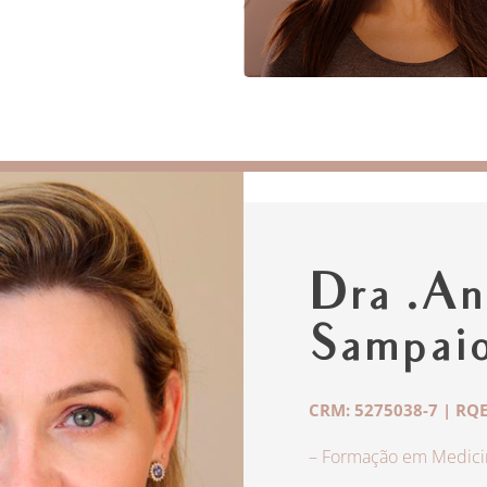
Dra .An
Sampai
CRM: 5275038-7 | RQE
– Formação em Medicin