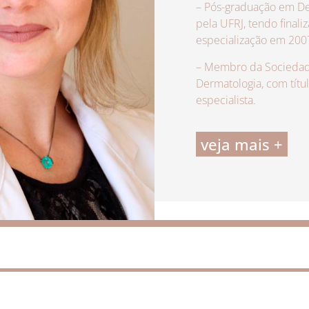
– Pós-graduação em De
pela UFRJ, tendo finali
especialização em 200
– Membro da Sociedade
Dermatologia, com títu
especialista.
veja mais +