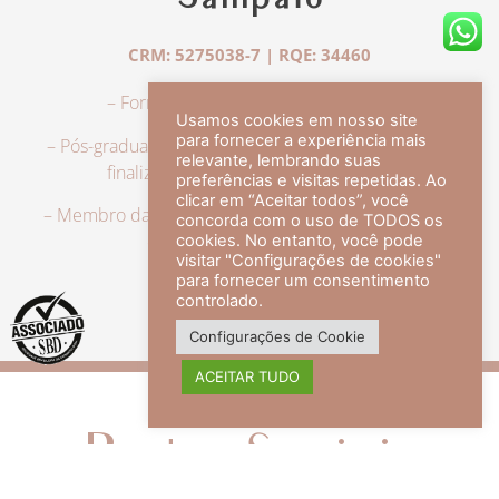
Sampaio
CRM: 5275038-7 | RQE: 34460
– Formação em Medicina pela UFRJ.
Usamos cookies em nosso site
para fornecer a experiência mais
– Pós-graduação em Dermatologia pela UFRJ, tendo
relevante, lembrando suas
finalizado a especialização em 2007.
preferências e visitas repetidas. Ao
clicar em “Aceitar todos”, você
– Membro da Sociedade Brasileira de Dermatologia,
concorda com o uso de TODOS os
com título de especialista.
cookies. No entanto, você pode
visitar "Configurações de cookies"
para fornecer um consentimento
controlado.
veja mais +
Configurações de Cookie
ACEITAR TUDO
Redes Sociais