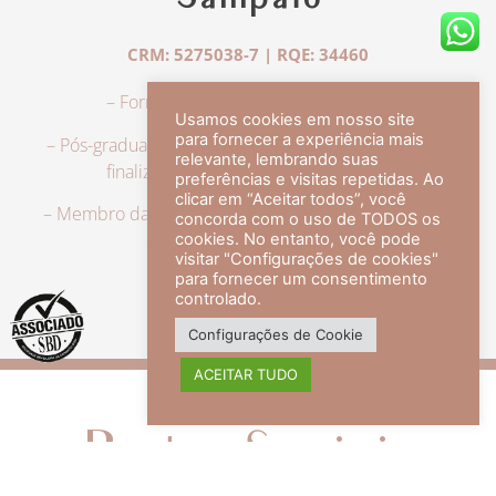
Sampaio
CRM: 5275038-7 | RQE: 34460
– Formação em Medicina pela UFRJ.
Usamos cookies em nosso site
para fornecer a experiência mais
– Pós-graduação em Dermatologia pela UFRJ, tendo
relevante, lembrando suas
finalizado a especialização em 2007.
preferências e visitas repetidas. Ao
clicar em “Aceitar todos”, você
– Membro da Sociedade Brasileira de Dermatologia,
concorda com o uso de TODOS os
com título de especialista.
cookies. No entanto, você pode
visitar "Configurações de cookies"
para fornecer um consentimento
controlado.
veja mais +
Configurações de Cookie
ACEITAR TUDO
Redes Sociais