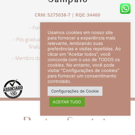
Sampaio
CRM: 5275038-7 | RQE: 34460
– Formação em Medicina pela UFRJ.
Usamos cookies em nosso site
para fornecer a experiência mais
– Pós-graduação em Dermatologia pela UFRJ, tendo
relevante, lembrando suas
finalizado a especialização em 2007.
preferências e visitas repetidas. Ao
clicar em “Aceitar todos”, você
– Membro da Sociedade Brasileira de Dermatologia,
concorda com o uso de TODOS os
com título de especialista.
cookies. No entanto, você pode
visitar "Configurações de cookies"
para fornecer um consentimento
controlado.
veja mais +
Configurações de Cookie
ACEITAR TUDO
Redes Sociais