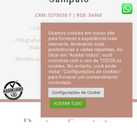
Sampaio
CRM: 5275038-7 | RQE: 34460
– Formação em Medicina pela UFRJ.
Usamos cookies em nosso site
para fornecer a experiência mais
– Pós-graduação em Dermatologia pela UFRJ, tendo
relevante, lembrando suas
finalizado a especialização em 2007.
preferências e visitas repetidas. Ao
clicar em “Aceitar todos”, você
– Membro da Sociedade Brasileira de Dermatologia,
concorda com o uso de TODOS os
com título de especialista.
cookies. No entanto, você pode
visitar "Configurações de cookies"
para fornecer um consentimento
controlado.
veja mais +
Configurações de Cookie
ACEITAR TUDO
Redes Sociais