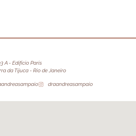
 A - Edifício Paris
a da Tijuca - Rio de Janeiro
aandreasampaio
draandreasampaio