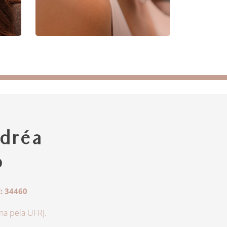
dréa
o
: 34460
a pela UFRJ.