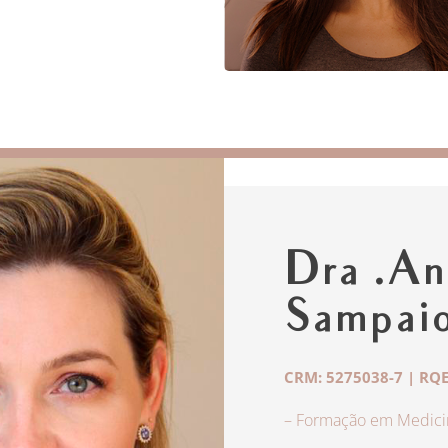
Dra .An
Sampai
CRM: 5275038-7 | RQE
– Formação em Medicin