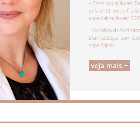
– Pós-graduação em De
pela UFRJ, tendo finali
especialização em 200
– Membro da Sociedade
Dermatologia, com títu
especialista.
veja mais +