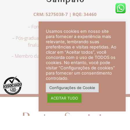
Sampaio
CRM: 5275038-7 | RQE: 34460
– Formação em Medicina pela UFRJ.
Usamos cookies em nosso site
para fornecer a experiência mais
– Pós-graduação em Dermatologia pela UFRJ, tendo
relevante, lembrando suas
finalizado a especialização em 2007.
preferências e visitas repetidas. Ao
clicar em “Aceitar todos”, você
– Membro da Sociedade Brasileira de Dermatologia,
concorda com o uso de TODOS os
com título de especialista.
cookies. No entanto, você pode
visitar "Configurações de cookies"
para fornecer um consentimento
controlado.
veja mais +
Configurações de Cookie
ACEITAR TUDO
Redes Sociais