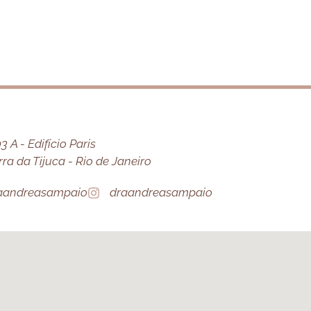
 A - Edifício Paris
a da Tijuca - Rio de Janeiro
aandreasampaio
draandreasampaio