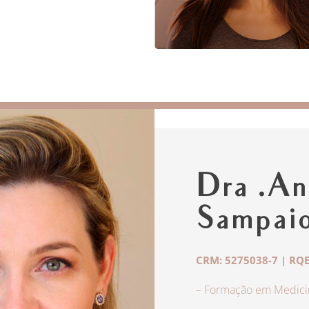
Dra .An
Sampai
CRM: 5275038-7 | RQE
– Formação em Medicin