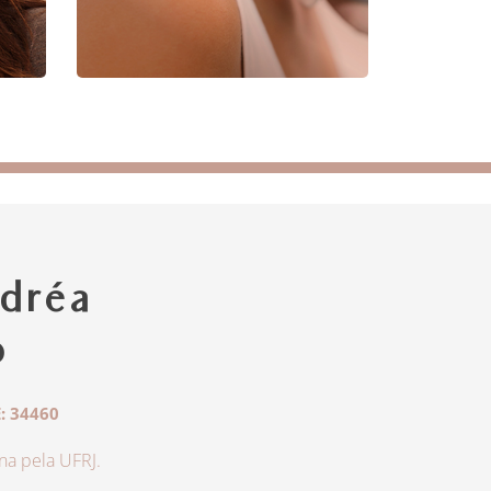
dréa
o
: 34460
a pela UFRJ.