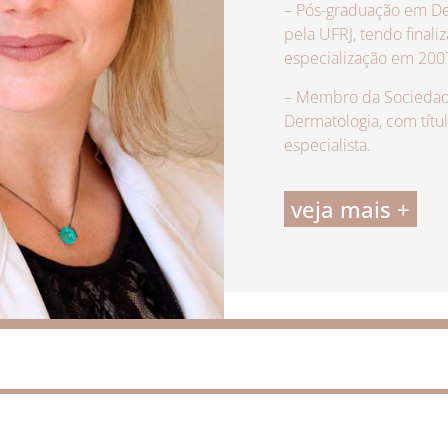
– Pós-graduação em De
pela UFRJ, tendo finali
especialização em 200
– Membro da Sociedade
Dermatologia, com títu
especialista.
veja mais +