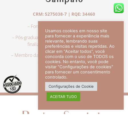
Sampaio
CRM: 5275038-7 | RQE: 34460
– Formação em Medicina pela UFRJ.
Usamos cookies em nosso site
para fornecer a experiência mais
– Pós-graduação em Dermatologia pela UFRJ, tendo
relevante, lembrando suas
finalizado a especialização em 2007.
preferências e visitas repetidas. Ao
clicar em “Aceitar todos”, você
– Membro da Sociedade Brasileira de Dermatologia,
concorda com o uso de TODOS os
com título de especialista.
cookies. No entanto, você pode
visitar "Configurações de cookies"
para fornecer um consentimento
controlado.
veja mais +
Configurações de Cookie
ACEITAR TUDO
Redes Sociais