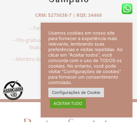
Sampaio
CRM: 5275038-7 | RQE: 34460
– Formação em Medicina pela UFRJ.
Usamos cookies em nosso site
para fornecer a experiência mais
– Pós-graduação em Dermatologia pela UFRJ, tendo
relevante, lembrando suas
finalizado a especialização em 2007.
preferências e visitas repetidas. Ao
clicar em “Aceitar todos”, você
– Membro da Sociedade Brasileira de Dermatologia,
concorda com o uso de TODOS os
com título de especialista.
cookies. No entanto, você pode
visitar "Configurações de cookies"
para fornecer um consentimento
controlado.
veja mais +
Configurações de Cookie
ACEITAR TUDO
Redes Sociais