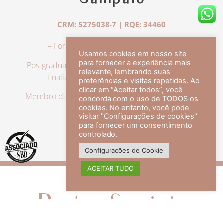
Sampaio
CRM: 5275038-7 | RQE: 34460
– Formação em Medicina pela UFRJ.
Usamos cookies em nosso site
para fornecer a experiência mais
– Pós-graduação em Dermatologia pela UFRJ, tendo
relevante, lembrando suas
finalizado a especialização em 2007.
preferências e visitas repetidas. Ao
clicar em “Aceitar todos”, você
– Membro da Sociedade Brasileira de Dermatologia,
concorda com o uso de TODOS os
com título de especialista.
cookies. No entanto, você pode
visitar "Configurações de cookies"
para fornecer um consentimento
controlado.
veja mais +
Configurações de Cookie
ACEITAR TUDO
Redes Sociais