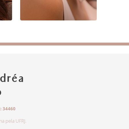
dréa
o
: 34460
a pela UFRJ.