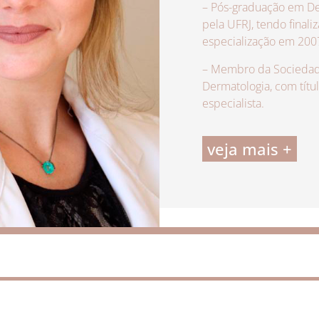
– Pós-graduação em De
pela UFRJ, tendo finali
especialização em 200
– Membro da Sociedade
Dermatologia, com títu
especialista.
veja mais +