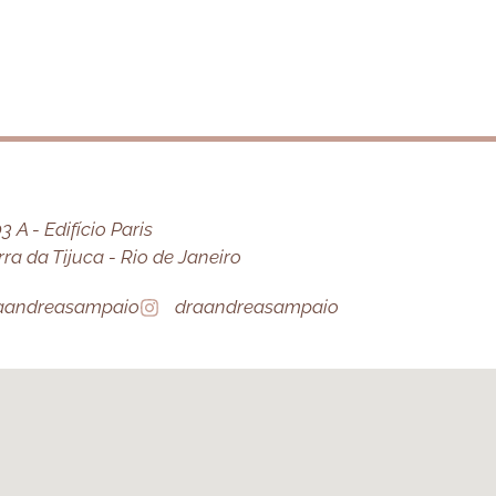
 A - Edifício Paris
a da Tijuca - Rio de Janeiro
aandreasampaio
draandreasampaio