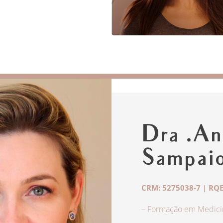
Dra .An
Sampai
CRM: 5275038-7 | RQE
– Formação em Medicin