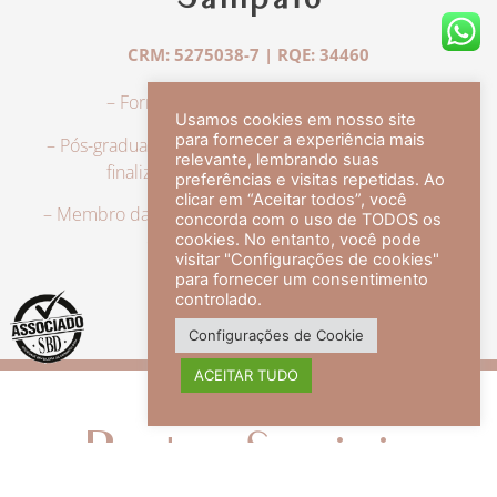
Sampaio
CRM: 5275038-7 | RQE: 34460
– Formação em Medicina pela UFRJ.
Usamos cookies em nosso site
para fornecer a experiência mais
– Pós-graduação em Dermatologia pela UFRJ, tendo
relevante, lembrando suas
finalizado a especialização em 2007.
preferências e visitas repetidas. Ao
clicar em “Aceitar todos”, você
– Membro da Sociedade Brasileira de Dermatologia,
concorda com o uso de TODOS os
com título de especialista.
cookies. No entanto, você pode
visitar "Configurações de cookies"
para fornecer um consentimento
controlado.
veja mais +
Configurações de Cookie
ACEITAR TUDO
Redes Sociais