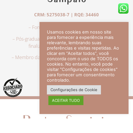
Sampaio
CRM: 5275038-7 | RQE: 34460
– Formação em Medicina pela UFRJ.
Usamos cookies em nosso site
para fornecer a experiência mais
– Pós-graduação em Dermatologia pela UFRJ, tendo
relevante, lembrando suas
finalizado a especialização em 2007.
preferências e visitas repetidas. Ao
clicar em “Aceitar todos”, você
– Membro da Sociedade Brasileira de Dermatologia,
concorda com o uso de TODOS os
com título de especialista.
cookies. No entanto, você pode
visitar "Configurações de cookies"
para fornecer um consentimento
controlado.
veja mais +
Configurações de Cookie
ACEITAR TUDO
Redes Sociais