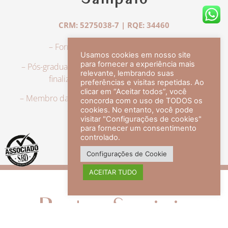
Sampaio
CRM: 5275038-7 | RQE: 34460
– Formação em Medicina pela UFRJ.
Usamos cookies em nosso site
para fornecer a experiência mais
– Pós-graduação em Dermatologia pela UFRJ, tendo
relevante, lembrando suas
finalizado a especialização em 2007.
preferências e visitas repetidas. Ao
clicar em “Aceitar todos”, você
– Membro da Sociedade Brasileira de Dermatologia,
concorda com o uso de TODOS os
com título de especialista.
cookies. No entanto, você pode
visitar "Configurações de cookies"
para fornecer um consentimento
controlado.
veja mais +
Configurações de Cookie
ACEITAR TUDO
Redes Sociais