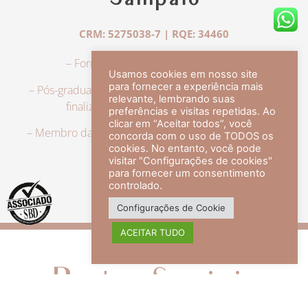
Sampaio
CRM: 5275038-7 | RQE: 34460
– Formação em Medicina pela UFRJ.
Usamos cookies em nosso site
para fornecer a experiência mais
– Pós-graduação em Dermatologia pela UFRJ, tendo
relevante, lembrando suas
finalizado a especialização em 2007.
preferências e visitas repetidas. Ao
clicar em “Aceitar todos”, você
– Membro da Sociedade Brasileira de Dermatologia,
concorda com o uso de TODOS os
com título de especialista.
cookies. No entanto, você pode
visitar "Configurações de cookies"
para fornecer um consentimento
controlado.
veja mais +
Configurações de Cookie
ACEITAR TUDO
Redes Sociais