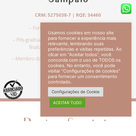
Sampaio
CRM: 5275038-7 | RQE: 34460
– Formação em Medicina pela UFRJ.
Usamos cookies em nosso site
para fornecer a experiência mais
– Pós-graduação em Dermatologia pela UFRJ, tendo
relevante, lembrando suas
finalizado a especialização em 2007.
preferências e visitas repetidas. Ao
clicar em “Aceitar todos”, você
– Membro da Sociedade Brasileira de Dermatologia,
concorda com o uso de TODOS os
com título de especialista.
cookies. No entanto, você pode
visitar "Configurações de cookies"
para fornecer um consentimento
controlado.
veja mais +
Configurações de Cookie
ACEITAR TUDO
Redes Sociais