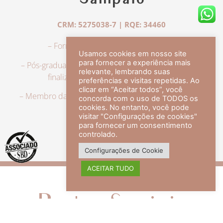
Sampaio
CRM: 5275038-7 | RQE: 34460
– Formação em Medicina pela UFRJ.
Usamos cookies em nosso site
para fornecer a experiência mais
– Pós-graduação em Dermatologia pela UFRJ, tendo
relevante, lembrando suas
finalizado a especialização em 2007.
preferências e visitas repetidas. Ao
clicar em “Aceitar todos”, você
– Membro da Sociedade Brasileira de Dermatologia,
concorda com o uso de TODOS os
com título de especialista.
cookies. No entanto, você pode
visitar "Configurações de cookies"
para fornecer um consentimento
controlado.
veja mais +
Configurações de Cookie
ACEITAR TUDO
Redes Sociais